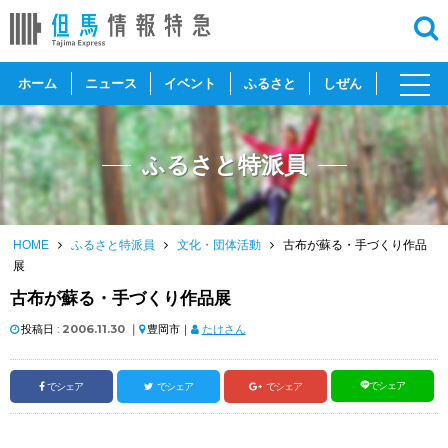
toggl
ホーム
ニュース
イベント
ふるさと
しぜん
navig
ふるさと特派員
HOME
ふるさと特派員
文化・団体活動
古布が蘇る・手づくり作品
展
古布が蘇る・手づくり作品展
投稿日 :
2006.11.30
｜
豊岡市｜
たけさん
でシェア
でシェア
でシェア
でシェア