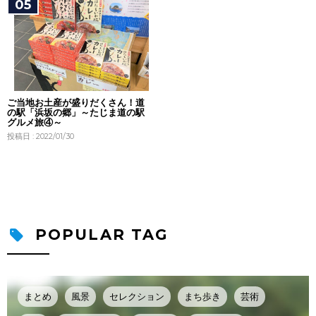
ご当地お土産が盛りだくさん！道
の駅「浜坂の郷」～たじま道の駅
グルメ旅④～
投稿日 : 2022/01/30
POPULAR TAG
まとめ
風景
セレクション
まち歩き
芸術