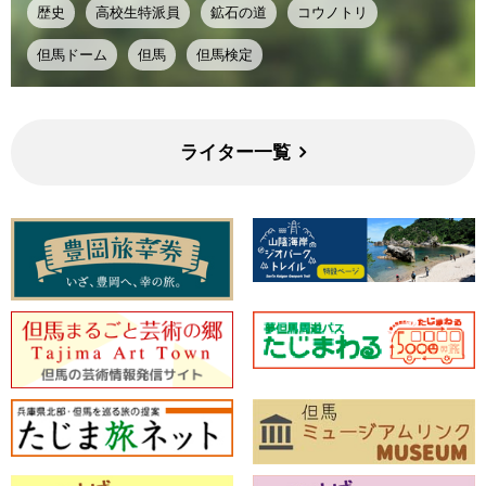
歴史
高校生特派員
鉱石の道
コウノトリ
但馬ドーム
但馬
但馬検定
ライター一覧