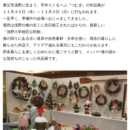
養父市浅野に住まう、手作りぐるーぷ『つむぎ』の作品展が
１１月３０日（木）～１２月３日（日）に行なわれます。
一足早く、準備中の会場へおじゃましてきました。
場所は浅野の橋の近くに先日竣工されたばかりの、真新しい
「浅野小学校区公民館」
身の回りにある古い道具や自然素材・古布を使い、現在の暮らしに
蘇らせた作品で、アイデア溢れる展示にもこだわりがあります。
田舎暮らしを楽しく心ゆたかに過ごそうと願う、メンバー達の温か
な気持ちのこもった作品展です。