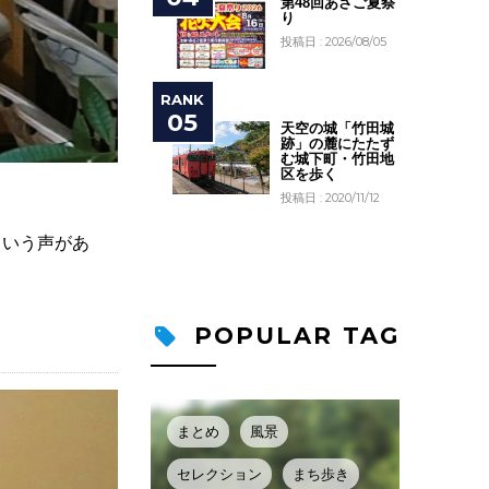
第48回あさご夏祭
り
投稿日 : 2026/08/05
天空の城「竹田城
跡」の麓にたたず
む城下町・竹田地
区を歩く
投稿日 : 2020/11/12
という声があ
POPULAR TAG
まとめ
風景
セレクション
まち歩き