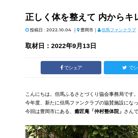
正しく体を整えて 内からキレ
投稿日 :
2022.10.04
｜
豊岡市｜
但馬ファンクラブ
取材日：2022年9月13日
でシェア
でシ
こんにちは。但馬ふるさとづくり協会事務局です
今年度、新たに但馬ファンクラブの協賛施設にな
今回は豊岡市にある、
癒匠庵「仲村整体院」
さん