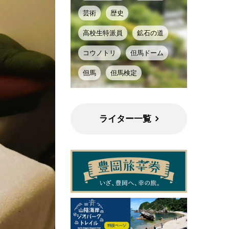
芸術
歴史
高校生特派員
鉱石の道
コウノトリ
但馬ドーム
但馬
但馬検定
ライター一覧