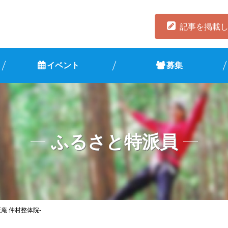
記事を掲載
イベント
募集
ふるさと特派員
庵 仲村整体院-