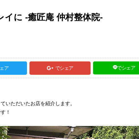
イに -癒匠庵 仲村整体院-
でシェア
ェア
でシェア
。
っていただいたお店を紹介します。
です！