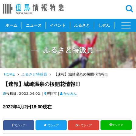
toggl
ホーム
ニュース
イベント
ふるさと
しぜん
navig
ふるさと特派員
HOME
ふるさと特派員
【速報】城崎温泉の桜開花情報!!!
【速報】城崎温泉の桜開花情報!!!
投稿日 :
2022.04.02
｜
豊岡市｜
かなみん
2022年4月2日18:00現在
でシェア
でシェア
でシェア
でシェア