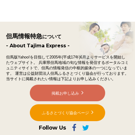
但馬情報特急
について
- About Tajima Express -
但馬版Yahoo!を目指して2005年(平成17年)6月よりサービスを開始し
たウェブサイト。
兵庫県但馬地域の旬な情報を発信するポータルコミ
ュニティサイトで、
但馬の情報発信の中枢的媒体の一つになっていま
す。
運営は公益財団法人但馬ふるさとづくり協会が行っております。
当サイトに掲載されたい情報は下記よりお申し込みください。
掲載お申し込み
ふるさとづくり協会ページ
Follow Us