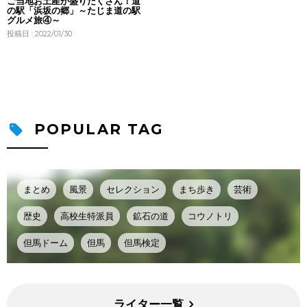
ご当地お土産が盛りだくさん！道
の駅「浜坂の郷」～たじま道の駅
グルメ旅④～
投稿日 : 2022/01/30
POPULAR TAG
まとめ
風景
セレクション
まち歩き
芸術
歴史
高校生特派員
鉱石の道
コウノトリ
但馬ドーム
但馬
但馬検定
ライター一覧