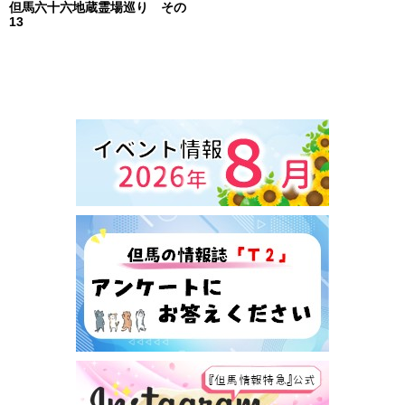
但馬六十六地蔵霊場巡り その
13