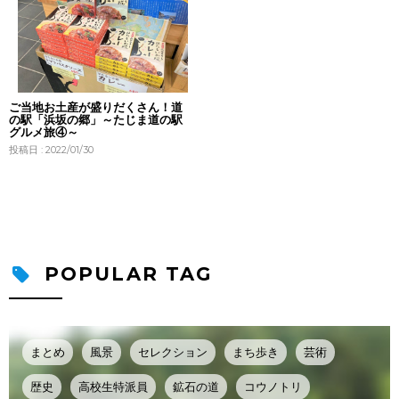
ご当地お土産が盛りだくさん！道
の駅「浜坂の郷」～たじま道の駅
グルメ旅④～
投稿日 : 2022/01/30
POPULAR TAG
まとめ
風景
セレクション
まち歩き
芸術
歴史
高校生特派員
鉱石の道
コウノトリ