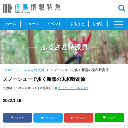
toggl
ホーム
ニュース
イベント
ふるさと
しぜん
navig
ふるさと特派員
HOME
ふるさと特派員
スノーシューで歩く新雪の兎和野高原
スノーシューで歩く新雪の兎和野高原
投稿日 :
2022.01.21
｜
香美町｜
たじま山ガールズ.kei
2022.1.16
でシェア
でシェア
でシェア
でシェア