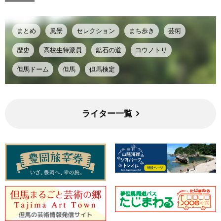
まとめ
風景
セレクション
まち歩き
芸術
歴史
高校生特派員
鉱石の道
コウノトリ
但馬ドーム
但馬
但馬検定
ライター一覧