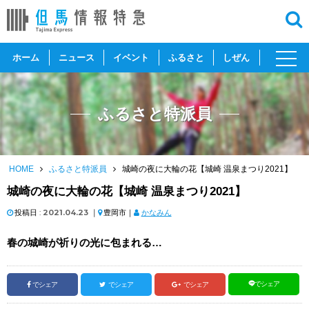
toggl
ホーム
ニュース
イベント
ふるさと
しぜん
navig
ふるさと特派員
HOME
ふるさと特派員
城崎の夜に大輪の花【城崎 温泉まつり2021】
城崎の夜に大輪の花【城崎 温泉まつり2021】
投稿日 :
2021.04.23
｜
豊岡市｜
かなみん
春の城崎が祈りの光に包まれる…
でシェア
でシェア
でシェア
でシェア