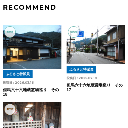
RECOMMEND
朝来市
朝来市
ふるさと特派員
ふるさと特派員
投稿日 :
2025.07.18
投稿日 :
2026.03.16
但馬六十六地蔵霊場巡り その
17
但馬六十六地蔵霊場巡り その
18
養父市