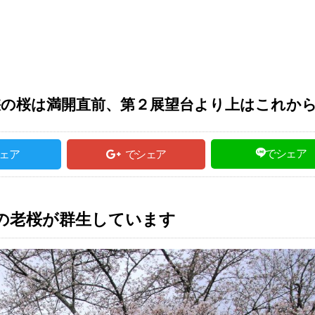
の桜は満開直前、第２展望台より上はこれか
でシェア
ェア
でシェア
の老桜が群生しています