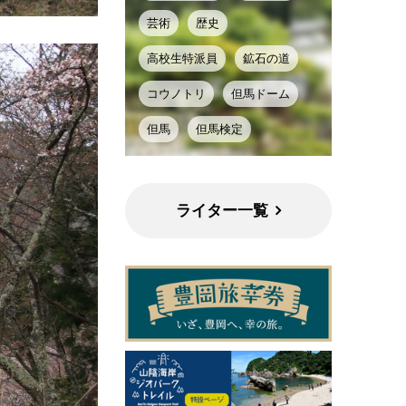
芸術
歴史
高校生特派員
鉱石の道
コウノトリ
但馬ドーム
但馬
但馬検定
ライター一覧