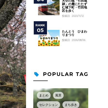
天空の城「竹田城
跡」の麓にたたず
む城下町・竹田地
区を歩く
投稿日 : 2020/11/12
たんとう ひまわ
りまつり
投稿日 : 2026/08/06
POPULAR TAG
まとめ
風景
セレクション
まち歩き