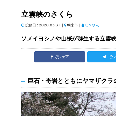
立雲峡のさくら
投稿日 :
2020.03.31
｜
朝来市｜
せきやん
ソメイヨシノや山桜が群生する立雲峡
でシェア
でシ
巨石・奇岩とともにヤマザクラ