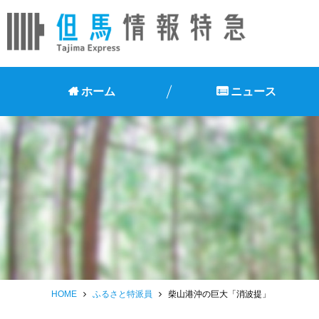
ホーム
ニュース
HOME
ふるさと特派員
柴山港沖の巨大「消波提」