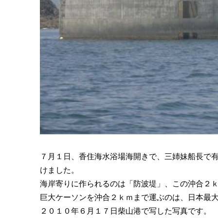
７月１日、香住海水浴場海開きで、三姉妹船長で
けました。
海岸寄りに作られるのは「防波堤」、この沖合２
巨大ケーソンを沖合２ｋｍまで運ぶのは、日本最
２０１０年６月１７日柴山港で写した写真です。