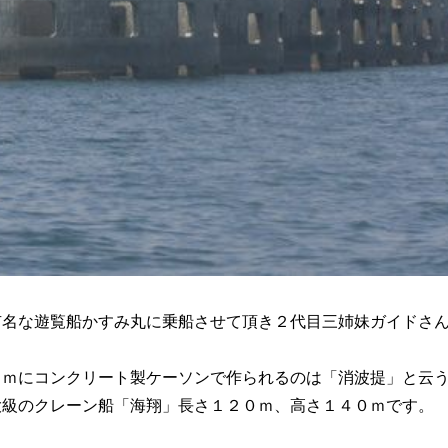
有名な遊覧船かすみ丸に乗船させて頂き２代目三姉妹ガイドさ
ｋｍにコンクリート製ケーソンで作られるのは「消波提」と云
大級のクレーン船「海翔」長さ１２０ｍ、高さ１４０ｍです。