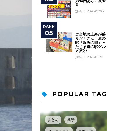
第48回あさご夏祭
り
投稿日 : 2026/08/05
ご当地お土産が盛
りだくさん！道の
駅「浜坂の郷」～
たじま道の駅グル
メ旅④～
投稿日 : 2022/01/30
POPULAR TAG
まとめ
風景