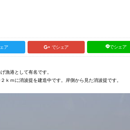
でシェア
ェア
でシェア
揚げ漁港として有名です。
合２ｋｍに消波提を建造中です。岸側から見た消波提です。