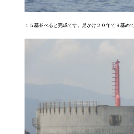
１５基並べると完成です。足かけ２０年で８基め