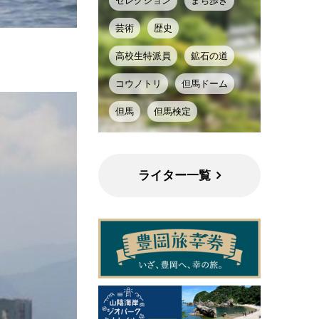
セレクション
まち歩き
芸術
歴史
高校生特派員
鉱石の道
コウノトリ
但馬ドーム
但馬
但馬検定
ライター一覧