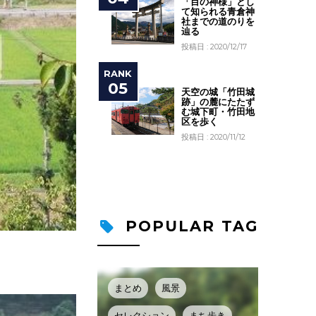
「目の神様」とし
て知られる青倉神
社までの道のりを
辿る
投稿日 : 2020/12/17
天空の城「竹田城
跡」の麓にたたず
む城下町・竹田地
区を歩く
投稿日 : 2020/11/12
POPULAR TAG
まとめ
風景
セレクション
まち歩き