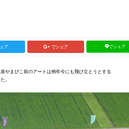
でシェア
ェア
でシェア
温泉やまびこ前のアートは例年今にも飛び立とうとする
した。