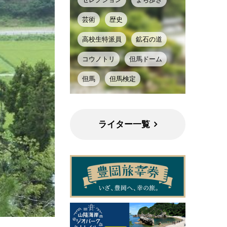
芸術
歴史
高校生特派員
鉱石の道
コウノトリ
但馬ドーム
但馬
但馬検定
ライター一覧