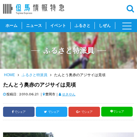
toggl
ホーム
ニュース
イベント
ふるさと
しぜん
navig
ふるさと特派員
HOME
ふるさと特派員
たんとう奥赤のアジサイは見頃
たんとう奥赤のアジサイは見頃
投稿日 :
2010.06.21
｜
豊岡市｜
せきやん
でシェア
でシェア
でシェア
でシェア