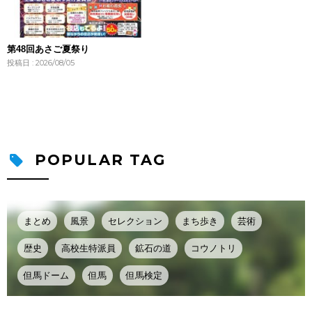
第48回あさご夏祭り
投稿日 : 2026/08/05
POPULAR TAG
まとめ
風景
セレクション
まち歩き
芸術
歴史
高校生特派員
鉱石の道
コウノトリ
但馬ドーム
但馬
但馬検定