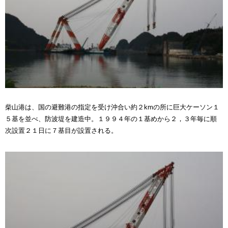
柴山港は、国の避難港の指定を受け沖合い約２kmの所に巨大ケーソン１
５基を並べ、防波堤を建造中。１９９４年の１基めから２，３年毎に順
次設置２１日に７基目が設置される。