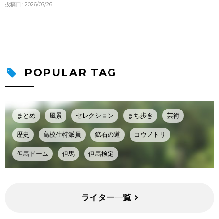
投稿日 : 2026/07/26
POPULAR TAG
まとめ
風景
セレクション
まち歩き
芸術
歴史
高校生特派員
鉱石の道
コウノトリ
但馬ドーム
但馬
但馬検定
ライター一覧