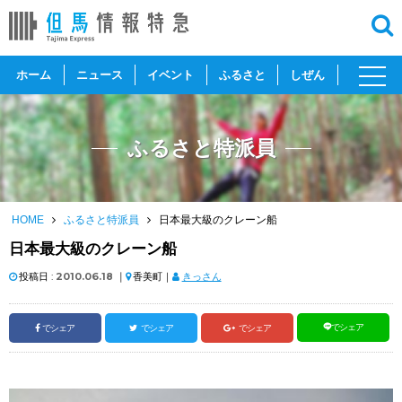
toggl
ホーム
ニュース
イベント
ふるさと
しぜん
navig
ふるさと特派員
HOME
ふるさと特派員
日本最大級のクレーン船
日本最大級のクレーン船
投稿日 :
2010.06.18
｜
香美町｜
きっさん
でシェア
でシェア
でシェア
でシェア