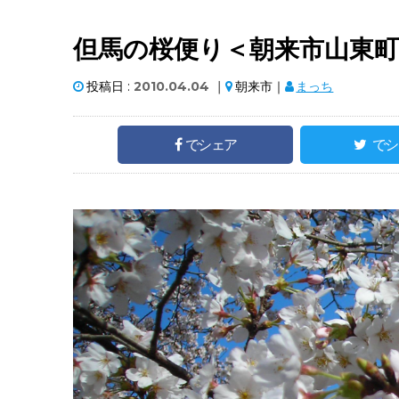
但馬の桜便り＜朝来市山東
投稿日 :
2010.04.04
｜
朝来市｜
まっち
でシェア
でシ