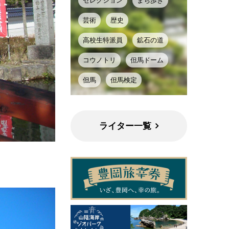
セレクション
まち歩き
芸術
歴史
高校生特派員
鉱石の道
コウノトリ
但馬ドーム
但馬
但馬検定
ライター一覧