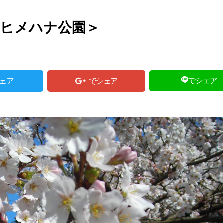
町ヒメハナ公園＞
でシェア
ェア
でシェア