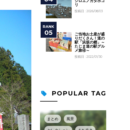
シロエノカタホコ
リ
投稿日 : 2026/08/03
ご当地お土産が盛
りだくさん！道の
駅「浜坂の郷」～
たじま道の駅グル
メ旅④～
投稿日 : 2022/01/30
POPULAR TAG
まとめ
風景