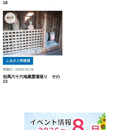
18
養父市
ふるさと特派員
投稿日 :
2025.02.12
但馬六十六地蔵霊場巡り その
13