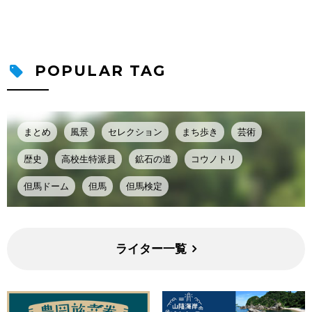
POPULAR TAG
まとめ
風景
セレクション
まち歩き
芸術
歴史
高校生特派員
鉱石の道
コウノトリ
但馬ドーム
但馬
但馬検定
ライター一覧