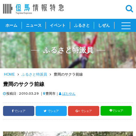
toggl
ホーム
ニュース
イベント
ふるさと
しぜん
navig
ふるさと特派員
HOME
ふるさと特派員
豊岡のサクラ前線
豊岡のサクラ前線
投稿日 :
2010.03.29
｜
豊岡市｜
ばたやん
でシェア
でシェア
でシェア
でシェア