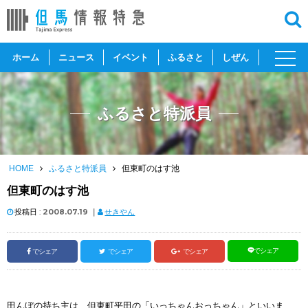
toggl
ホーム
ニュース
イベント
ふるさと
しぜん
navig
ふるさと特派員
HOME
ふるさと特派員
但東町のはす池
但東町のはす池
投稿日 :
2008.07.19
｜
せきやん
でシェア
でシェア
でシェア
でシェア
田んぼの持ち主は、但東町平田の「いっちゃんおっちゃん」といいま