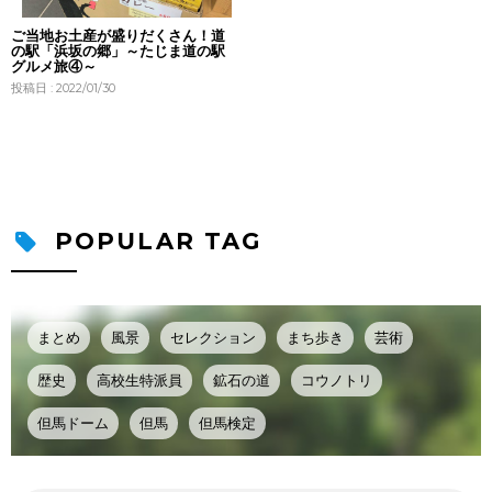
ご当地お土産が盛りだくさん！道
の駅「浜坂の郷」～たじま道の駅
グルメ旅④～
投稿日 : 2022/01/30
POPULAR TAG
まとめ
風景
セレクション
まち歩き
芸術
歴史
高校生特派員
鉱石の道
コウノトリ
但馬ドーム
但馬
但馬検定