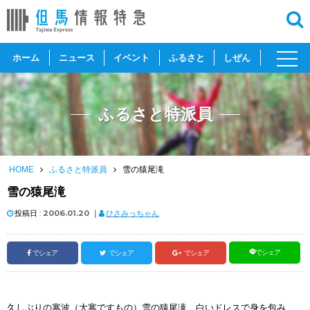
toggl
ホーム
ニュース
イベント
ふるさと
しぜん
navig
ふるさと特派員
HOME
ふるさと特派員
雪の猿尾滝
雪の猿尾滝
投稿日 :
2006.01.20
｜
ひさみっちゃん
でシェア
でシェア
でシェア
でシェア
久しぶりの寒波（大寒ですもの）雪の猿尾滝、白いドレスで身を包み