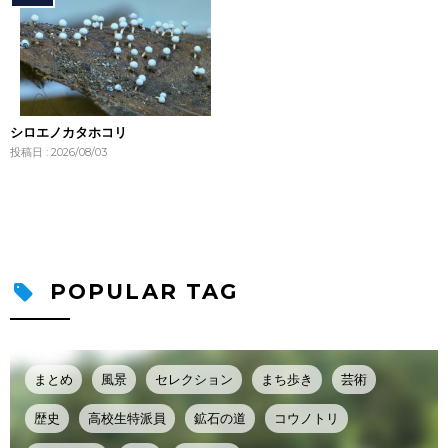
シロエノカタホコリ
投稿日 : 2026/08/03
POPULAR TAG
まとめ
風景
セレクション
まち歩き
芸術
歴史
高校生特派員
鉱石の道
コウノトリ