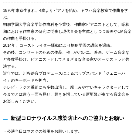
1970年東京生まれ。4歳よりピアノを始め、ヤマハ音楽教室で作曲を学
ぶ。
桐朋学園大学音楽学部作曲科を卒業後、作曲家ピアニストとして、昭和
期における作曲家の研究に従事し現代音楽を主体としつつ映画やCM音楽
の作曲も手掛ける。
2014年、ゴーストライター騒動により桐朋学園の講師を退職。
その後、コンサートのための作品、催しやバレエ、映画、ゲーム音楽な
ど多数手掛け、ピアニストとしてさまざまな音楽家やオーケストラと共
演する。
近年では、川谷絵音プロデュースによるポップスバンド「ジェニーハ
イ」のキーボードを担当。
テレビ・ラジオ番組にも多数出演し、親しみやすいキャラクターとして
今までとは違う一面も見せ、輝きを増している新垣隆が奏でる音楽会を
お楽しみください。
新型コロナウイルス感染防止へのご協力とお願い
・公演当日はマスクの着用をお願いします。