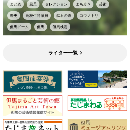
まとめ
風景
セレクション
まち歩き
芸術
歴史
高校生特派員
鉱石の道
コウノトリ
但馬ドーム
但馬
但馬検定
ライター一覧