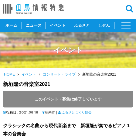
toggl
ホーム
ニュース
イベント
ふるさと
しぜん
navig
イベント
HOME
イベント
コンサート・ライブ
新垣隆の音楽室2021
新垣隆の音楽室2021
開催日 :
2021
.
09.19
～
2021
.
09.19
このイベント・募集は終了しています
開催時間 : 14:00 ～ 16:00
投稿日 :
2021.08.18
｜
朝来市｜
ふるさとづくり協会
クラシックの名曲から現代音楽まで 新垣隆が奏でるピアノ１
本の音楽会