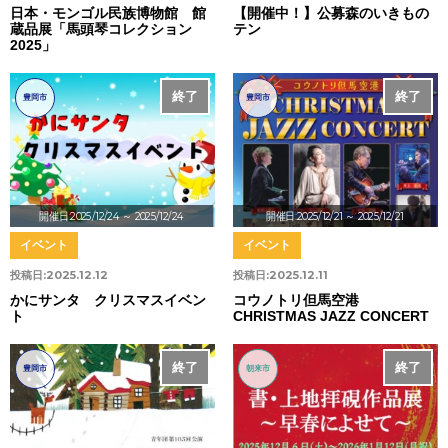
日本・モンゴル民族博物館 館
【開催中！】公募森のいきもの
蔵品展「馬頭琴コレクション
テン
2025」
終了
終了
豊岡市
豊岡市
開催日:2025/12/24
～ 2025/12/24
開催日:2025/12/21
～ 2025/12/21
イベント
イベント
投稿日:
2025.12.12
投稿日:
2025.12.11
かにサンタ クリスマスイベン
コウノトリ但馬空港
ト
CHRISTMAS JAZZ CONCERT
終了
終了
豊岡市
朝来市