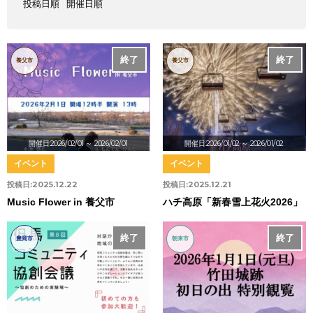
投稿日順
開催日順
終了
終了
養父市
養父市
開催日:2026/02/01
～ 2026/02/01
開催日:2026/01/02
～ 2026/01/02
イベント
イベント
投稿日:
2025.12.22
投稿日:
2025.12.21
Music Flower in 養父市
ハチ高原「新春雪上花火2026」
終了
終了
豊岡市
朝来市