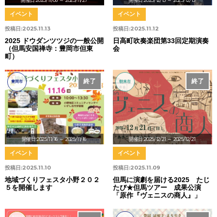
開催日:2025/11/06
～ 2025/11/27
開催日:2025/12/13
～ 2025/12/13
イベント
イベント
投稿日:
2025.11.13
投稿日:
2025.11.12
2025 ドウダンツツジの一般公開
日高町吹奏楽団第33回定期演奏
（但馬安国禅寺：豊岡市但東
会
町）
終了
終了
豊岡市
朝来市
開催日:2025/11/16
～ 2025/11/16
開催日:2025/12/21
～ 2025/12/21
イベント
イベント
投稿日:
2025.11.10
投稿日:
2025.11.09
地域づくりフェスタ小野２０２
但馬に演劇を届ける2025 たじ
５を開催します
たび★但馬ツアー 成果公演
「原作『ヴェニスの商人』」