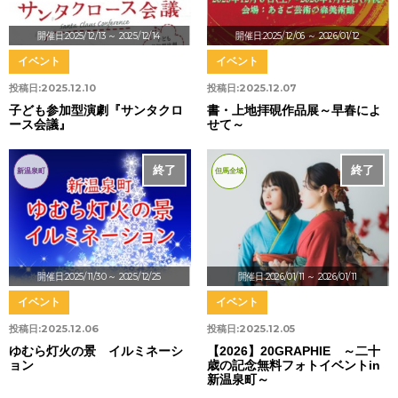
開催日:2025/12/13
～ 2025/12/14
開催日:2025/12/06
～ 2026/01/12
イベント
イベント
投稿日:
2025.12.10
投稿日:
2025.12.07
子ども参加型演劇『サンタクロ
書・上地拝硯作品展～早春によ
ース会議』
せて～
終了
終了
新温泉町
但馬全域
開催日:2025/11/30
～ 2025/12/25
開催日:2026/01/11
～ 2026/01/11
イベント
イベント
投稿日:
2025.12.06
投稿日:
2025.12.05
ゆむら灯火の景 イルミネーシ
【2026】20GRAPHIE ～二十
ョン
歳の記念無料フォトイベントin
新温泉町～