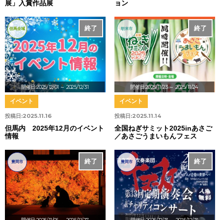
展」入賞作品展
ョン
終了
終了
但馬全域
朝来市
開催日:2025/12/01
～ 2025/12/31
開催日:2025/11/23
～ 2025/11/24
イベント
イベント
投稿日:
2025.11.16
投稿日:
2025.11.14
但馬内 2025年12月のイベント
全国ねぎサミット2025inあさご
情報
／あさごうまいもんフェス
終了
終了
豊岡市
豊岡市