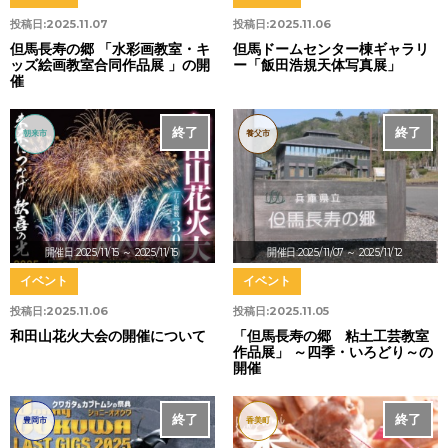
投稿日:
2025.11.07
投稿日:
2025.11.06
但馬長寿の郷 「水彩画教室・キ
但馬ドームセンター棟ギャラリ
ッズ絵画教室合同作品展 」の開
ー「飯田浩規天体写真展」
催
終了
終了
朝来市
養父市
開催日:2025/11/15
～ 2025/11/15
開催日:2025/11/07
～ 2025/11/12
イベント
イベント
投稿日:
2025.11.06
投稿日:
2025.11.05
和田山花火大会の開催について
「但馬長寿の郷 粘土工芸教室
作品展」 ～四季・いろどり～の
開催
終了
終了
豊岡市
香美町