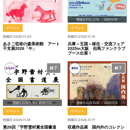
開催日:2025/12/06
～ 2025/12/06
イベント
イベント
投稿日:
2025.11.20
投稿日:
2025.11.19
あさご芸術の森美術館 アート
兵庫～五国～移住・交流フェア
干支展2026「午」
2025in大阪 但馬ファンクラブ
ブース出展！
終了
終了
新温泉町
豊岡市
開催日:2025/11/18
～ 2025/11/26
開催日:2025/10/25
～ 2026/01/25
イベント
イベント
投稿日:
2025.11.18
投稿日:
2025.11.17
第26回「宇野雪村賞全国書道
収蔵作品展 国内外のコレクシ