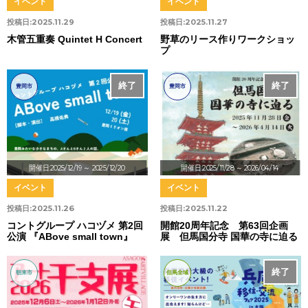
イベント
イベント
投稿日:
2025.11.29
投稿日:
2025.11.27
木管五重奏 Quintet H Concert
野草のリース作りワークショッ
プ
終了
終了
豊岡市
豊岡市
開催日:2025/12/19
～ 2025/12/20
開催日:2025/11/28
～ 2026/04/14
イベント
イベント
投稿日:
2025.11.26
投稿日:
2025.11.22
コントグループ ハコヅメ 第2回
開館20周年記念 第63回企画
公演 『ABove small town』
展 但馬国分寺 国華の寺に迫る
終了
朝来市
但馬全域