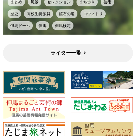
まとめ
風景
セレクション
まち歩き
芸術
歴史
高校生特派員
鉱石の道
コウノトリ
但馬ドーム
但馬
但馬検定
ライター一覧