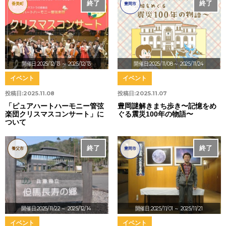
終了
終了
香美町
豊岡市
開催日:2025/12/13
～ 2025/12/13
開催日:2025/11/08
～ 2025/11/24
イベント
イベント
投稿日:
2025.11.08
投稿日:
2025.11.07
「ピュアハートハーモニー管弦
豊岡謎解きまち歩き〜記憶をめ
楽団クリスマスコンサート」に
ぐる震災100年の物語〜
ついて
終了
終了
養父市
豊岡市
開催日:2025/11/22
～ 2025/12/14
開催日:2025/11/01
～ 2025/11/21
イベント
イベント