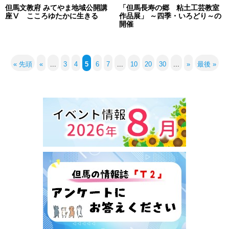
但馬文教府 みてやま地域公開講
「但馬長寿の郷 粘土工芸教室
座Ⅴ こころゆたかに生きる
作品展」 ～四季・いろどり～の
開催
« 先頭
«
...
3
4
5
6
7
...
10
20
30
...
»
最後 »