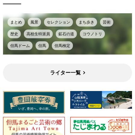
まとめ
風景
セレクション
まち歩き
芸術
歴史
高校生特派員
鉱石の道
コウノトリ
但馬ドーム
但馬
但馬検定
ライター一覧