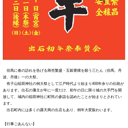
但馬に春の訪れを告げる商売繁盛・五穀豊穣を願う三たん（但馬、丹
波、丹後）一の大祭。
有子山稲荷神社の例大祭として江戸時代より始まり400年余りの伝統が
あります。出石の藩主が年に一度だけ、初午の日に限り城の大手門を開
放して、城内の稲荷神社に町民の参詣を認めたことが始まりとされてい
ます。
出石町内には多くの露天商の出店もあり、例年大変賑わいます。
【行事ごあんない】