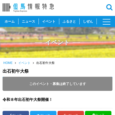
toggl
ホーム
ニュース
イベント
ふるさと
しぜん
navig
イベント
HOME
イベント
出石初午大祭
出石初午大祭
開催日 :
2026
.
03.20
～
2026
.
03.22
このイベント・募集は終了しています
投稿日 :
2026.03.02
｜
豊岡市｜
TE取材担当
令和８年出石初午大祭開催！
でシェア