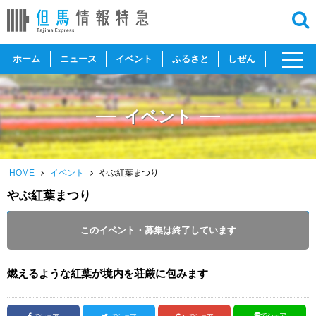
toggl
ホーム
ニュース
イベント
ふるさと
しぜん
navig
イベント
HOME
イベント
やぶ紅葉まつり
やぶ紅葉まつり
開催日 :
2024
.
11.03
～
2024
.
11.24
このイベント・募集は終了しています
投稿日 :
2024.10.23
｜
養父市｜
ふるさとづくり協会
燃えるような紅葉が境内を荘厳に包みます
でシェア