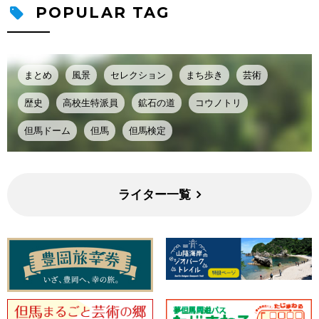
POPULAR TAG
まとめ
風景
セレクション
まち歩き
芸術
歴史
高校生特派員
鉱石の道
コウノトリ
但馬ドーム
但馬
但馬検定
ライター一覧