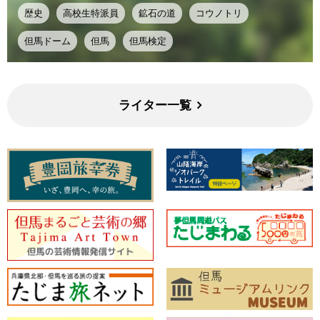
歴史
高校生特派員
鉱石の道
コウノトリ
但馬ドーム
但馬
但馬検定
ライター一覧