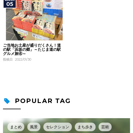
ご当地お土産が盛りだくさん！道
の駅「浜坂の郷」～たじま道の駅
グルメ旅④～
投稿日 : 2022/01/30
POPULAR TAG
まとめ
風景
セレクション
まち歩き
芸術