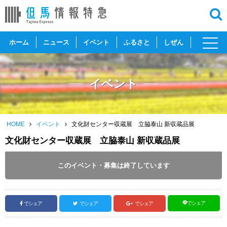
toggl
ホーム
ニュース
イベント
ふるさと
しぜん
navig
イベント
HOME
イベント
文化財センター収蔵展 立脇泰山 新収蔵品展
文化財センター収蔵展 立脇泰山 新収蔵品展
開催日 :
2024
.
07.03
～
2024
.
08.07
このイベント・募集は終了しています
投稿日 :
2024.07.08
｜
新温泉町｜
ふるさとづくり協会
でシェア
でシェア
でシェア
でシェア