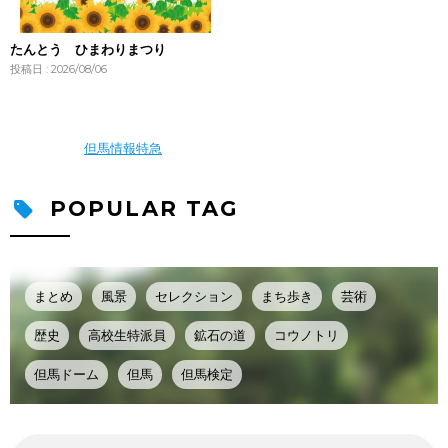
たんとう ひまわりまつり
投稿日 : 2026/08/06
但馬情報特急
POPULAR TAG
まとめ
風景
セレクション
まち歩き
芸術
歴史
高校生特派員
鉱石の道
コウノトリ
但馬ドーム
但馬
但馬検定