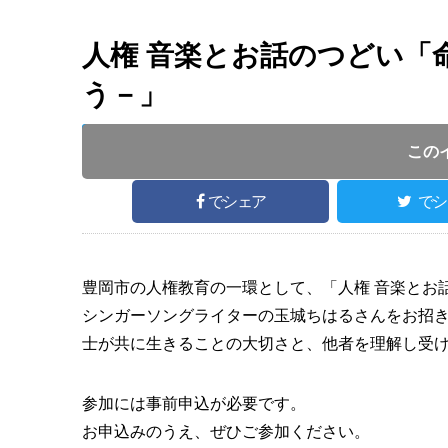
人権 音楽とお話のつどい「
う－」
開催日 :
2024
.
01.27
～
2024
.
01.27
開催時間 : 1
この
でシェア
でシ
豊岡市の人権教育の一環として、「人権 音楽とお
シンガーソングライターの玉城ちはるさんをお招
士が共に生きることの大切さと、他者を理解し受
参加には事前申込が必要です。
お申込みのうえ、ぜひご参加ください。