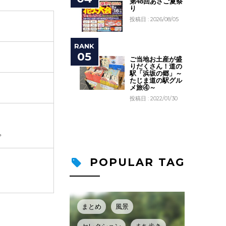
第48回あさご夏祭
り
投稿日 : 2026/08/05
ご当地お土産が盛
りだくさん！道の
駅「浜坂の郷」～
たじま道の駅グル
メ旅④～
投稿日 : 2022/01/30
。
POPULAR TAG
まとめ
風景