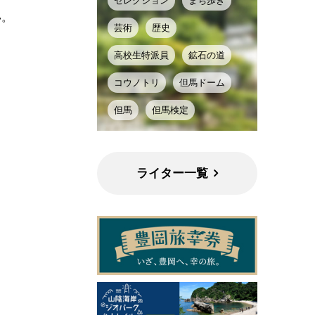
セレクション
まち歩き
い。
芸術
歴史
高校生特派員
鉱石の道
コウノトリ
但馬ドーム
但馬
但馬検定
ライター一覧