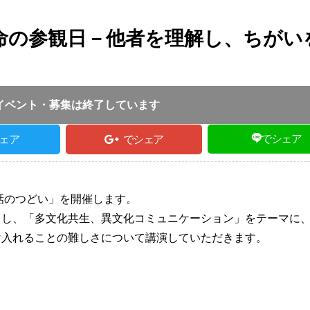
命の参観日－他者を理解し、ちがい
投稿日 :
2023.12.06
｜
豊岡市｜
ふるさとづ
3:30 ～ 15:00
イベント・募集は終了しています
でシェア
ェア
でシェア
話のつどい」を開催します。
きし、「多文化共生、異文化コミュニケーション」をテーマに
け入れることの難しさについて講演していただきます。