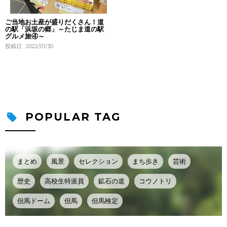
ご当地お土産が盛りだくさん！道
の駅「浜坂の郷」～たじま道の駅
グルメ旅④～
投稿日 : 2022/01/30
POPULAR TAG
まとめ
風景
セレクション
まち歩き
芸術
歴史
高校生特派員
鉱石の道
コウノトリ
但馬ドーム
但馬
但馬検定