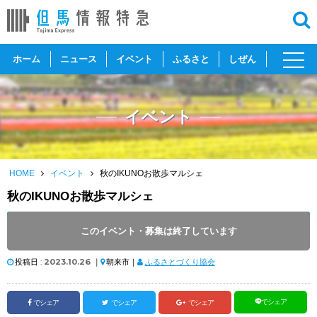
toggl
ホーム
ニュース
イベント
ふるさと
しぜん
navig
イベント
HOME
イベント
秋のIKUNOお散歩マルシェ
秋のIKUNOお散歩マルシェ
開催日 :
2023
.
11.05
～
2023
.
11.05
このイベント・募集は終了しています
開催時間 : 10:00 ～ 15:00
投稿日 :
2023.10.26
｜
朝来市｜
ふるさとづくり協会
でシェア
でシェア
でシェア
でシェア