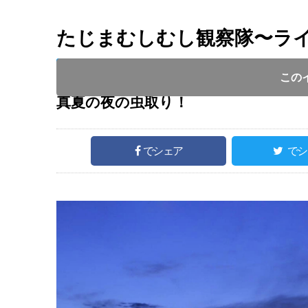
たじまむしむし観察隊〜ラ
開催日 :
2022
.
07.30
～
2022
.
07.30
開催時間 : 
この
真夏の夜の虫取り！
でシェア
でシ