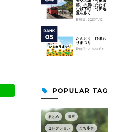
天空の城「竹田城
跡」の麓にたたず
む城下町・竹田地
区を歩く
投稿日 : 2020/11/12
たんとう ひまわ
りまつり
投稿日 : 2026/08/06
POPULAR TAG
まとめ
風景
セレクション
まち歩き