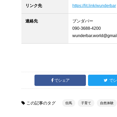
リンク先
https://lit.link/wunderbar
連絡先
ブンダバー
090-3688-4200
wunderbar.world@gmai
でシェア
でシ
この記事のタグ
但馬
子育て
自然体験