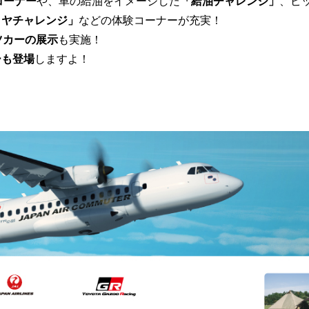
コーナー
や、車の給油をイメージした
「給油チャレンジ」
、ピ
イヤチャレンジ」
などの体験コーナーが充実！
ツカーの展示
も実施！
ーも登場
しますよ！