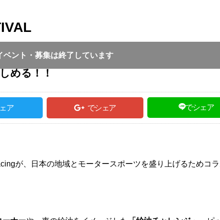
IVAL
投稿日 :
2022.07.03
｜
豊岡市｜
ふるさとづ
0:00 ～ 15:30
イベント・募集は終了しています
しめる！！
でシェア
ェア
でシェア
AZOO Racingが、日本の地域とモータースポーツを盛り上げるため