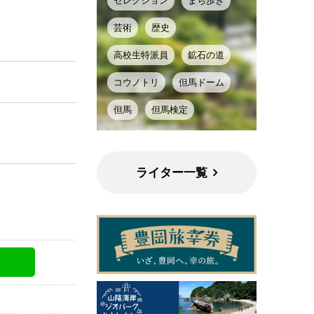
セレクション
まち歩き
芸術
歴史
高校生特派員
鉱石の道
コウノトリ
但馬ドーム
但馬
但馬検定
ライター一覧