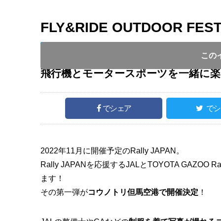
FLY&RIDE OUTDOOR FEST
開催日 :
2022
.
07.09
～
2022
.
07.09
開催時間 : 1
この
飛行機とモータースポーツを一緒に楽
でシェア
でシ
2022年11月に開催予定のRally JAPAN。
Rally JAPANを応援するJALとTOYOTA G
ます！
その第一弾が
コウノトリ但馬空港で開催決定
！