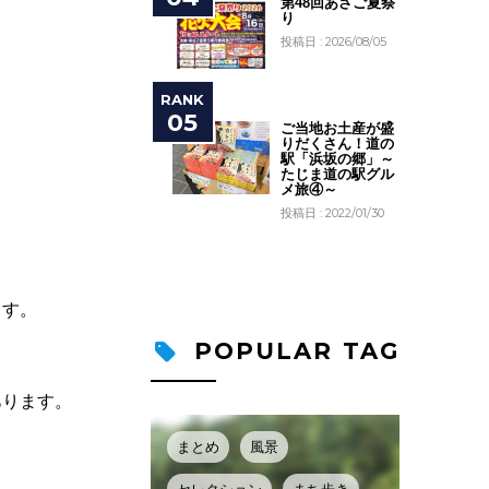
第48回あさご夏祭
り
投稿日 : 2026/08/05
ご当地お土産が盛
りだくさん！道の
駅「浜坂の郷」～
たじま道の駅グル
メ旅④～
投稿日 : 2022/01/30
ます。
POPULAR TAG
あります。
まとめ
風景