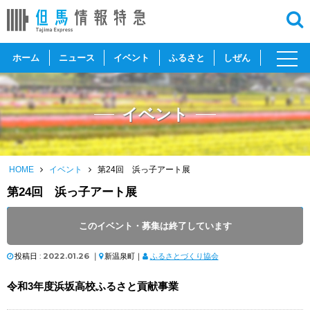
toggl
ホーム
ニュース
イベント
ふるさと
しぜん
navig
イベント
HOME
イベント
第24回 浜っ子アート展
第24回 浜っ子アート展
開催日 :
2022
.
01.29
～
2022
.
02.23
このイベント・募集は終了しています
開催時間 : 9:00 ～ 17:00
投稿日 :
2022.01.26
｜
新温泉町｜
ふるさとづくり協会
令和3年度浜坂高校ふるさと貢献事業