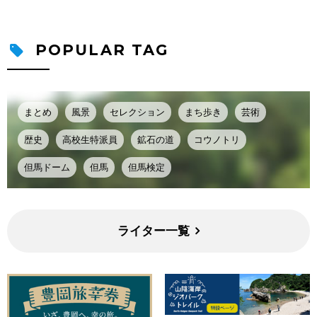
POPULAR TAG
まとめ
風景
セレクション
まち歩き
芸術
歴史
高校生特派員
鉱石の道
コウノトリ
但馬ドーム
但馬
但馬検定
ライター一覧