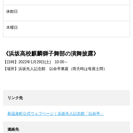
休館日
木曜日
《浜坂高校麒麟獅子舞部の演舞披露》
【日時】2022年1月29日(土) 10:00～
【場所】浜坂先人記念館 以命亭裏庭（雨天時は母屋土間）
リンク先
新温泉町公式ウェブページ｜浜坂先人記念館「以命亭」
連絡先