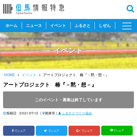
toggl
ホーム
ニュース
イベント
ふるさと
しぜん
navig
イベント
HOME
イベント
アートプロジェクト 椿『－黙・想－』
アートプロジェクト 椿『－黙・想－』
開催日 :
2021
.
08.07
～
2021
.
08.22
このイベント・募集は終了しています
開催時間 : 10:00 ～ 17:00
投稿日 :
2021.07.12
｜
朝来市｜
ふるさとづくり協会
でシェア
でシェア
でシェア
でシェア