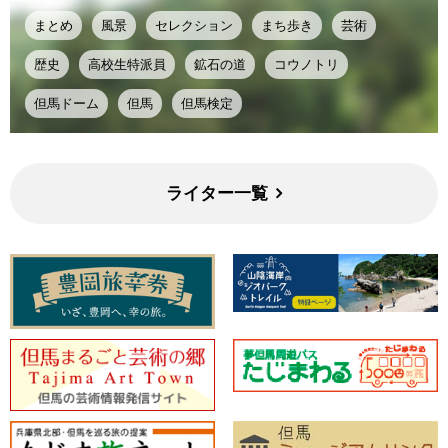
まとめ
風景
セレクション
まち歩き
芸術
歴史
高校生特派員
鉱石の道
コウノトリ
但馬ドーム
但馬
但馬検定
ライター一覧