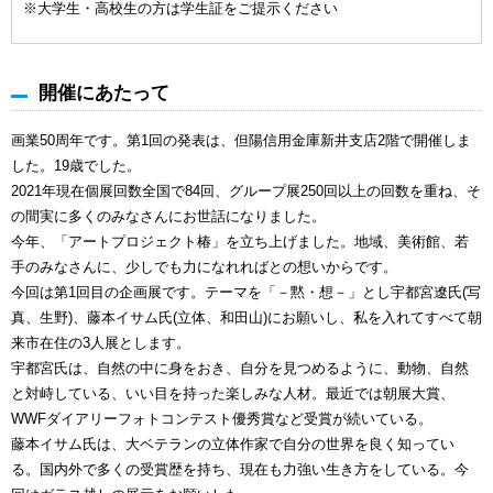
※大学生・高校生の方は学生証をご提示ください
開催にあたって
画業50周年です。第1回の発表は、但陽信用金庫新井支店2階で開催しま
した。19歳でした。
2021年現在個展回数全国で84回、グループ展250回以上の回数を重ね、そ
の間実に多くのみなさんにお世話になりました。
今年、「アートプロジェクト椿」を立ち上げました。地域、美術館、若
手のみなさんに、少しでも力になれればとの想いからです。
今回は第1回目の企画展です。テーマを「－黙・想－」とし宇都宮遼氏(写
真、生野)、藤本イサム氏(立体、和田山)にお願いし、私を入れてすべて朝
来市在住の3人展とします。
宇都宮氏は、自然の中に身をおき、自分を見つめるように、動物、自然
と対峙している、いい目を持った楽しみな人材。最近では朝展大賞、
WWFダイアリーフォトコンテスト優秀賞など受賞が続いている。
藤本イサム氏は、大ベテランの立体作家で自分の世界を良く知ってい
る。国内外で多くの受賞歴を持ち、現在も力強い生き方をしている。今