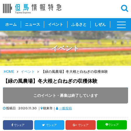
toggl
ホーム
ニュース
イベント
ふるさと
しぜん
navig
イベント
HOME
イベント
【緑の風農場】冬大根と白ねぎの収穫体験
【緑の風農場】冬大根と白ねぎの収穫体験
開催日 :
2020
.
12.12
～
2020
.
12.19
このイベント・募集は終了しています
開催時間 : 9:30 ～ 14:45
投稿日 :
2020.11.30
｜
朝来市｜
一般投稿
でシェア
でシェア
でシェア
でシェア