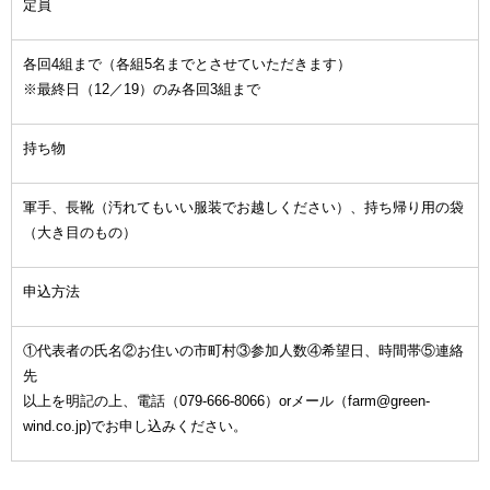
定員
各回4組まで（各組5名までとさせていただきます）
※最終日（12／19）のみ各回3組まで
持ち物
軍手、長靴（汚れてもいい服装でお越しください）、持ち帰り用の袋
（大き目のもの）
申込方法
①代表者の氏名②お住いの市町村③参加人数④希望日、時間帯⑤連絡
先
以上を明記の上、電話（079‐666‐8066）orメール（farm@green-
wind.co.jp)でお申し込みください。