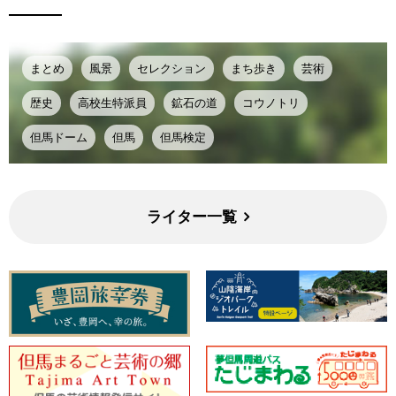
まとめ
風景
セレクション
まち歩き
芸術
歴史
高校生特派員
鉱石の道
コウノトリ
但馬ドーム
但馬
但馬検定
ライター一覧