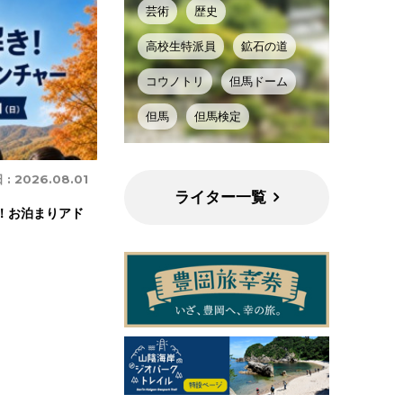
芸術
歴史
高校生特派員
鉱石の道
コウノトリ
但馬ドーム
但馬
但馬検定
 :
2026.08.01
ライター一覧
き！お泊まりアド