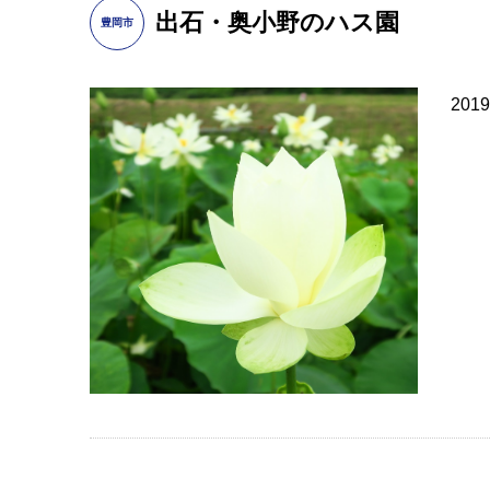
出石・奥小野のハス園
豊岡市
20