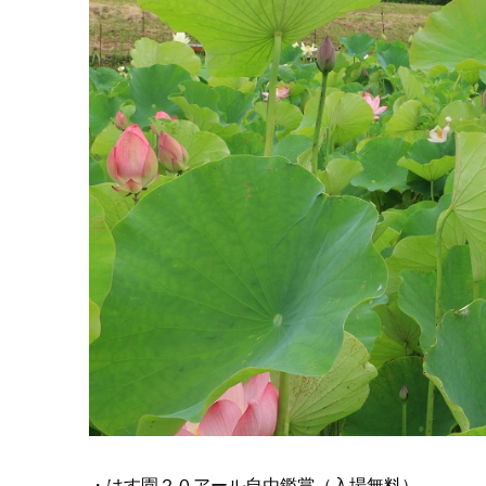
・はす園２０アール自由鑑賞（入場無料）