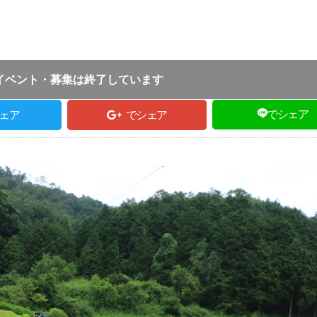
投稿日 :
2019.07.26
｜
豊岡市｜
TE取材担当
9:00 ～ 15:00
イベント・募集は終了しています
でシェア
ェア
でシェア