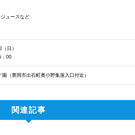
缶ジュースなど
日（日）
5：00
す園（豊岡市出石町奥小野集落入口付近）
関連記事