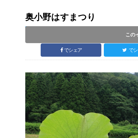
奥小野はすまつり
開催日 :
2019
.
07.28
～
2019
.
07.28
開催時間 : 0
この
でシェア
でシ