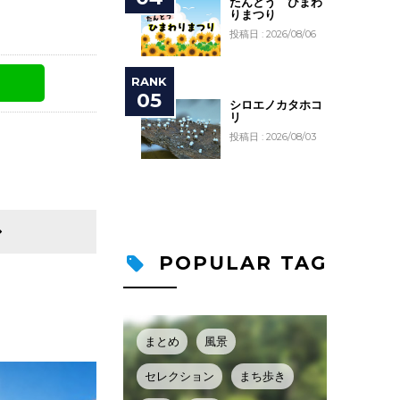
たんとう ひまわ
りまつり
投稿日 : 2026/08/06
シロエノカタホコ
リ
投稿日 : 2026/08/03
POPULAR TAG
まとめ
風景
セレクション
まち歩き