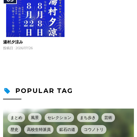
湯村夕涼み
投稿日 : 2026/07/26
POPULAR TAG
まとめ
風景
セレクション
まち歩き
芸術
歴史
高校生特派員
鉱石の道
コウノトリ