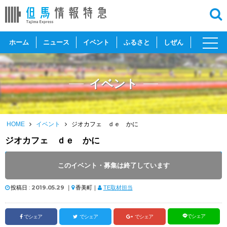
toggl
ホーム
ニュース
イベント
ふるさと
しぜん
navig
イベント
HOME
イベント
ジオカフェ ｄｅ かに
ジオカフェ ｄｅ かに
開催日 :
2019
.
06.20
～
2019
.
06.20
このイベント・募集は終了しています
開催時間 : 19:00 ～ 21:00
投稿日 :
2019.05.29
｜
香美町｜
TE取材担当
でシェア
でシェア
でシェア
でシェア