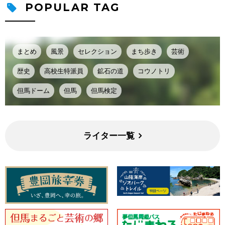
POPULAR TAG
まとめ
風景
セレクション
まち歩き
芸術
歴史
高校生特派員
鉱石の道
コウノトリ
但馬ドーム
但馬
但馬検定
ライター一覧