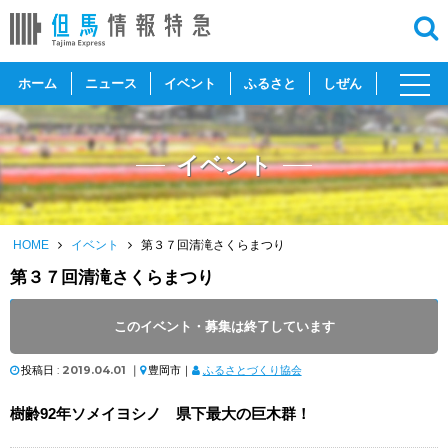
toggl
ホーム
ニュース
イベント
ふるさと
しぜん
navig
イベント
HOME
イベント
第３７回清滝さくらまつり
第３７回清滝さくらまつり
開催日 :
2019
.
04.06
～
2019
.
04.07
このイベント・募集は終了しています
開催時間 : 10:00
投稿日 :
2019.04.01
｜
豊岡市｜
ふるさとづくり協会
樹齢92年ソメイヨシノ 県下最大の巨木群！