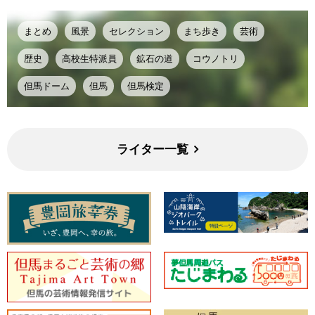
まとめ
風景
セレクション
まち歩き
芸術
歴史
高校生特派員
鉱石の道
コウノトリ
但馬ドーム
但馬
但馬検定
ライター一覧