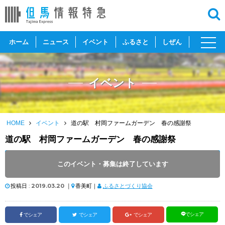
toggl
ホーム
ニュース
イベント
ふるさと
しぜん
navig
イベント
HOME
イベント
道の駅 村岡ファームガーデン 春の感謝祭
道の駅 村岡ファームガーデン 春の感謝祭
開催日 :
2019
.
03.24
～
2019
.
03.24
このイベント・募集は終了しています
開催時間 : 11:00 ～ 13:00
投稿日 :
2019.03.20
｜
香美町｜
ふるさとづくり協会
でシェア
でシェア
でシェア
でシェア