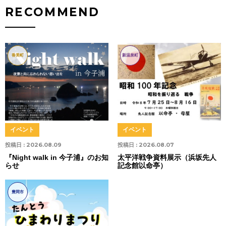
RECOMMEND
香美町
新温泉町
イベント
イベント
投稿日 :
2026.08.09
投稿日 :
2026.08.07
『Night walk in 今子浦』のお知
太平洋戦争資料展示（浜坂先人
らせ
記念館以命亭）
豊岡市