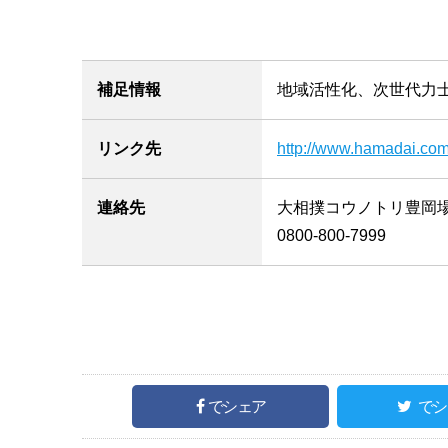
補足情報
地域活性化、次世代力
リンク先
http://www.hamadai.com
連絡先
大相撲コウノトリ豊岡
0800-800-7999
でシェア
でシ