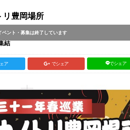
トリ豊岡場所
投稿日 :
2019.01.21
｜
豊岡市｜
high5_admin
8:00 ～ 15:00
イベント・募集は終了しています
集結
でシェア
ェア
でシェア