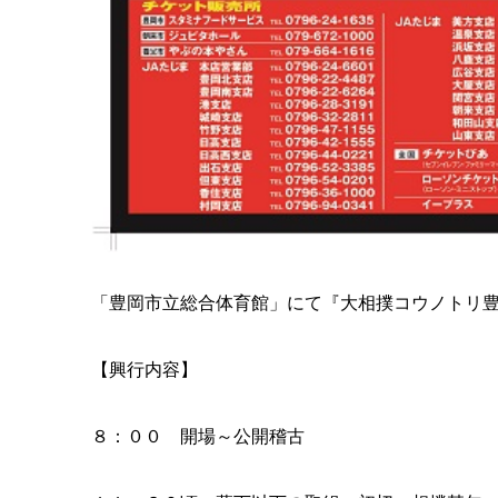
「豊岡市立総合体育館」にて『大相撲コウノトリ
【興行内容】
８：００ 開場～公開稽古