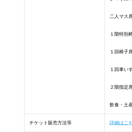
二人マス席
１階特別椅
１回椅子席 
１回車いす
２階指定席 
飲食・土産
チケット販売方法等
詳細はこ