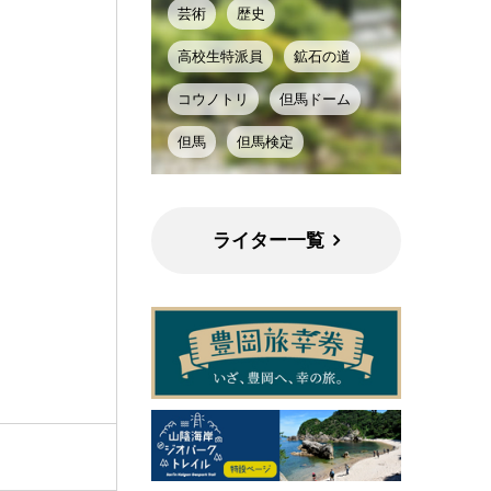
芸術
歴史
高校生特派員
鉱石の道
コウノトリ
但馬ドーム
但馬
但馬検定
ライター一覧