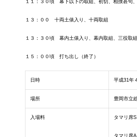
１１：３０頃 幕下以下の取組、初切、相撲甚句
１３：００ 十両土俵入り、十両取組
１３：３０頃 幕内土俵入り、幕内取組、三役取
１５：００頃 打ち出し（終了）
日時
平成31年
場所
豊岡市立総
入場料
タマリ席S
タマリ席A