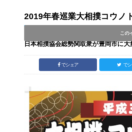
2019年春巡業大相撲コウノ
開催日 :
2019
.
04.04
～
2019
.
04.04
開催時間 : 
この
日本相撲協会総勢関取衆が豊岡市に大
でシェア
でシ