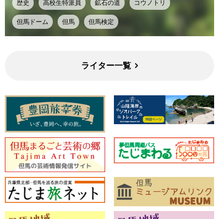
歴史
高校生特派員
鉱石の道
コウノトリ
但馬ドーム
但馬
但馬検定
ライター一覧