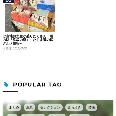
ご当地お土産が盛りだくさん！道
の駅「浜坂の郷」～たじま道の駅
グルメ旅④～
投稿日 : 2022/01/30
POPULAR TAG
まとめ
風景
セレクション
まち歩き
芸術