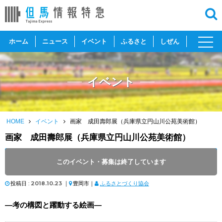
toggl
ホーム
ニュース
イベント
ふるさと
しぜん
navig
イベント
HOME
イベント
画家 成田壽郎展（兵庫県立円山川公苑美術館）
画家 成田壽郎展（兵庫県立円山川公苑美術館）
開催日 :
2018
.
10.20
～
2019
.
01.20
このイベント・募集は終了しています
開催時間 : 9:00 ～ 17:00
投稿日 :
2018.10.23
｜
豊岡市｜
ふるさとづくり協会
―考の構図と躍動する絵画―