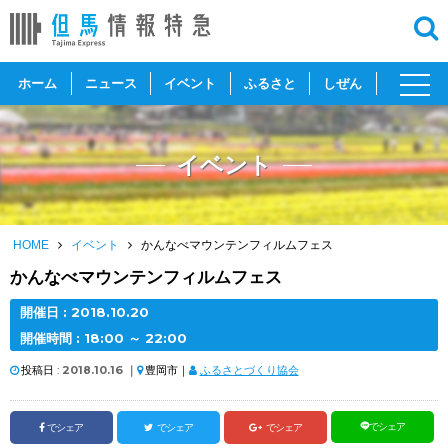
toggl
ホーム
ニュース
イベント
ふるさと
しぜん
navig
イベント
HOME
イベント
かんなべマウンテンフィルムフェス
かんなべマウンテンフィルムフェス
開催日 :
2018
.
10.20
開催時間 : 18:00 ～ 22:00
投稿日 :
2018.10.16
｜
豊岡市｜
ふるさとづくり協会
でシェア
でシェア
でシェア
でシェア