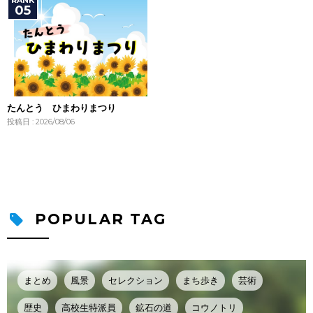
たんとう ひまわりまつり
投稿日 : 2026/08/06
POPULAR TAG
まとめ
風景
セレクション
まち歩き
芸術
歴史
高校生特派員
鉱石の道
コウノトリ