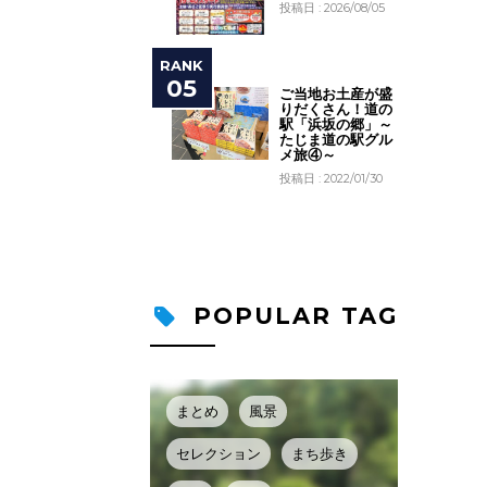
投稿日 : 2026/08/05
ご当地お土産が盛
りだくさん！道の
駅「浜坂の郷」～
たじま道の駅グル
メ旅④～
投稿日 : 2022/01/30
POPULAR TAG
まとめ
風景
セレクション
まち歩き