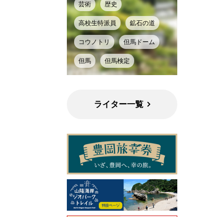
芸術
歴史
高校生特派員
鉱石の道
コウノトリ
但馬ドーム
但馬
但馬検定
ライター一覧