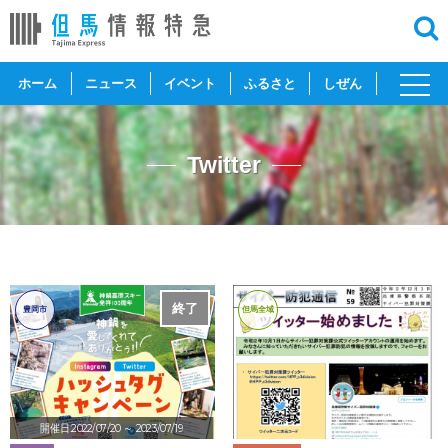
toggl
ホーム
ニュース
イベント
ふるさと
しぜん
navig
Twitter
終了
豊岡市
但馬全域
開催日:2022/07/20
～ 2023/07/19