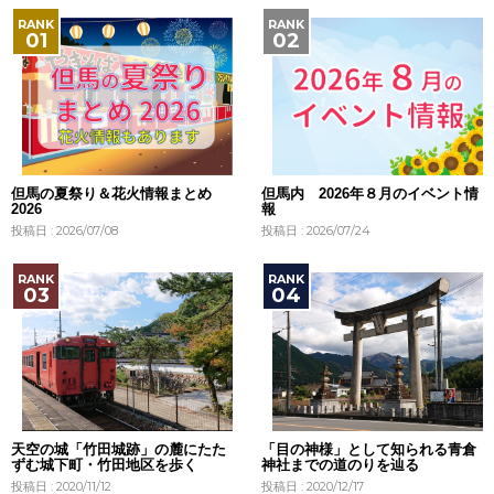
但馬の夏祭り＆花火情報まとめ
但馬内 2026年８月のイベント情
2026
報
投稿日 : 2026/07/08
投稿日 : 2026/07/24
天空の城「竹田城跡」の麓にたた
「目の神様」として知られる青倉
ずむ城下町・竹田地区を歩く
神社までの道のりを辿る
投稿日 : 2020/11/12
投稿日 : 2020/12/17