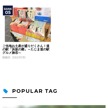
ご当地お土産が盛りだくさん！道
の駅「浜坂の郷」～たじま道の駅
グルメ旅④～
投稿日 : 2022/01/30
POPULAR TAG