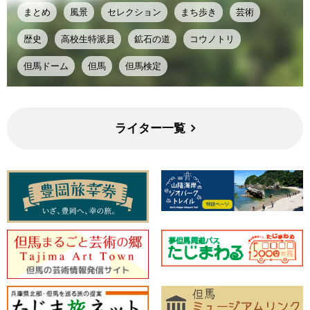
まとめ
風景
セレクション
まち歩き
芸術
歴史
高校生特派員
鉱石の道
コウノトリ
但馬ドーム
但馬
但馬検定
ライター一覧