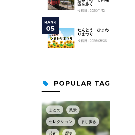
区を歩く
投稿日 : 2020/11/12
たんとう ひまわ
りまつり
投稿日 : 2026/08/06
POPULAR TAG
まとめ
風景
セレクション
まち歩き
芸術
歴史