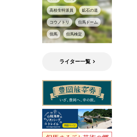
高校生特派員
鉱石の道
コウノトリ
但馬ドーム
但馬
但馬検定
ライター一覧