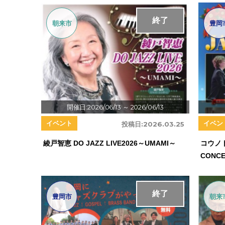
終了
朝来市
豊岡
開催日:2026/06/13
～ 2026/06/13
イベント
イベン
投稿日:
2026.03.25
綾戸智恵 DO JAZZ LIVE2026～UMAMI～
コウノト
CONC
終了
豊岡市
朝来