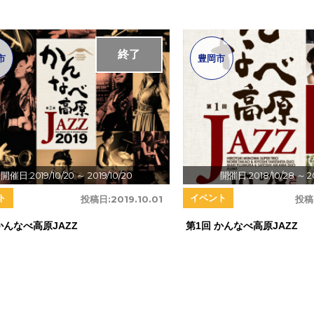
終了
市
豊岡市
開催日:2019/10/20
～ 2019/10/20
開催日:2018/10/28
～ 2
ト
イベント
投稿日:
2019.10.01
投稿
かんなべ高原JAZZ
第1回 かんなべ高原JAZZ