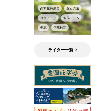
高校生特派員
鉱石の道
コウノトリ
但馬ドーム
但馬
但馬検定
ライター一覧