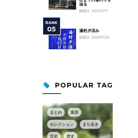
辿る
投稿日 : 2020/12/17
湯村夕涼み
投稿日 : 2026/07/26
POPULAR TAG
まとめ
風景
セレクション
まち歩き
芸術
歴史