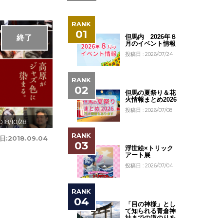
但馬内 2026年８
終了
月のイベント情報
投稿日 : 2026/07/24
但馬の夏祭り＆花
火情報まとめ2026
投稿日 : 2026/07/08
018/10/28
日:
2018.09.04
浮世絵×トリック
アート展
投稿日 : 2026/07/04
「目の神様」とし
て知られる青倉神
社までの道のりを