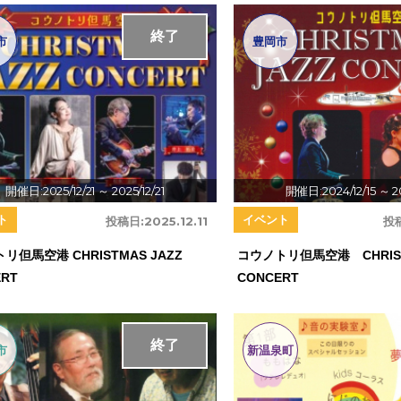
終了
市
豊岡市
開催日:2025/12/21
～ 2025/12/21
開催日:2024/12/15
～ 20
ト
イベント
投稿日:
2025.12.11
投
リ但馬空港 CHRISTMAS JAZZ
コウノトリ但馬空港 CHRIST
ERT
CONCERT
終了
市
新温泉町