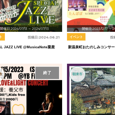
開催日:2024/07/13
～ 2024/07/13
開催日:2023/12/17
～ 20
ト
イベント
投稿日:
2024.06.21
投
AL JAZZ LIVE @MusicaNote粟鹿
新温泉町おたのしみコンサー
終了
市
朝来市