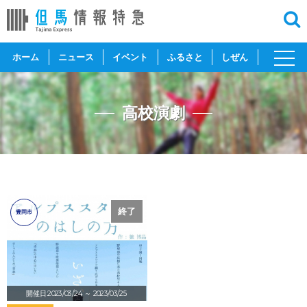
toggl
ホーム
ニュース
イベント
ふるさと
しぜん
navig
高校演劇
終了
豊岡市
開催日:2023/03/24
～ 2023/03/25