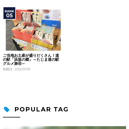
ご当地お土産が盛りだくさん！道
の駅「浜坂の郷」～たじま道の駅
グルメ旅④～
投稿日 : 2022/01/30
POPULAR TAG