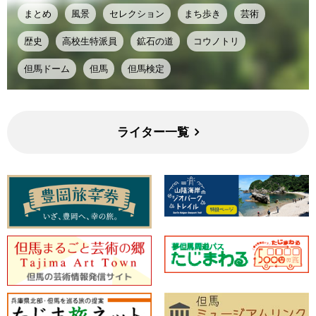
まとめ
風景
セレクション
まち歩き
芸術
歴史
高校生特派員
鉱石の道
コウノトリ
但馬ドーム
但馬
但馬検定
ライター一覧