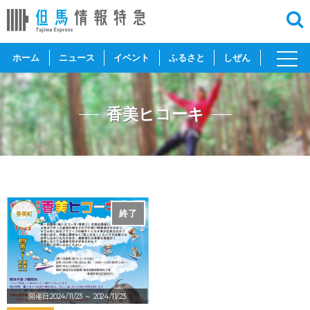
toggl
ホーム
ニュース
イベント
ふるさと
しぜん
navig
香美ヒコーキ
終了
香美町
開催日:2024/11/23
～ 2024/11/23