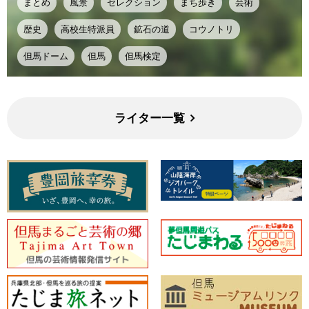
まとめ
風景
セレクション
まち歩き
芸術
歴史
高校生特派員
鉱石の道
コウノトリ
但馬ドーム
但馬
但馬検定
ライター一覧