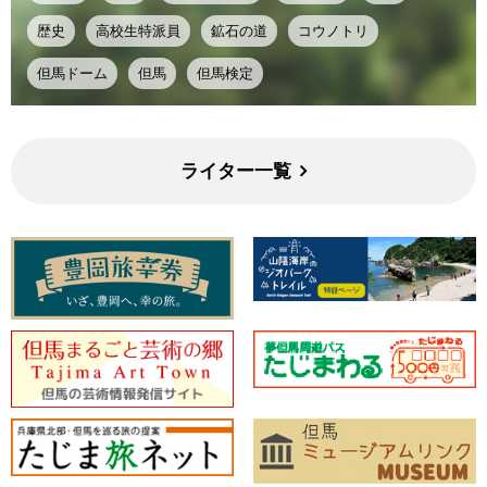
歴史
高校生特派員
鉱石の道
コウノトリ
但馬ドーム
但馬
但馬検定
ライター一覧