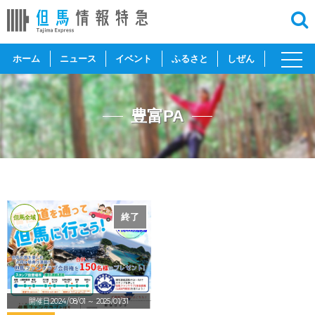
toggl
ホーム
ニュース
イベント
ふるさと
しぜん
navig
豊富PA
終了
但馬全域
開催日:2024/08/01
～ 2025/01/31