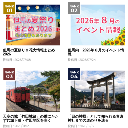
但馬の夏祭り＆花火情報まとめ
但馬内 2026年８月のイベント情
2026
報
投稿日 : 2026/07/08
投稿日 : 2026/07/24
天空の城「竹田城跡」の麓にたた
「目の神様」として知られる青倉
ずむ城下町・竹田地区を歩く
神社までの道のりを辿る
投稿日 : 2020/11/12
投稿日 : 2020/12/17