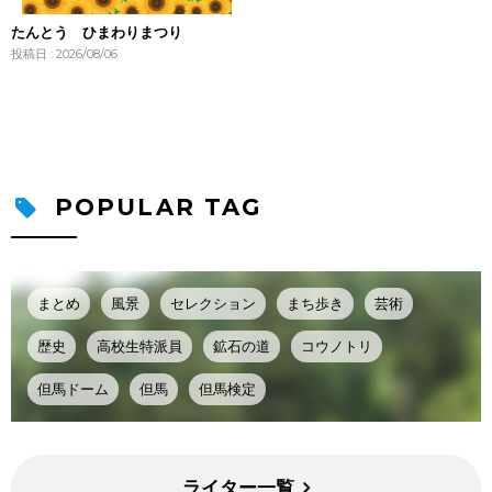
たんとう ひまわりまつり
投稿日 : 2026/08/06
POPULAR TAG
まとめ
風景
セレクション
まち歩き
芸術
歴史
高校生特派員
鉱石の道
コウノトリ
但馬ドーム
但馬
但馬検定
ライター一覧