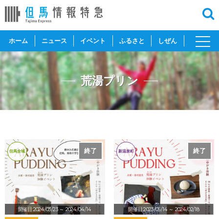
toggl
ホーム
ニュース
イベント
ふるさと
しぜん
navig
荒湯プリン
終了
終了
但馬全域
新温泉町
開催日:2024/03/23
～ 2024/04/14
開催日:2023/05/14
～ 2024/02/18