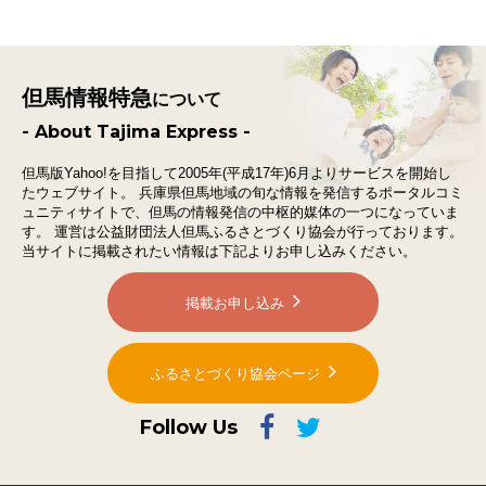
但馬情報特急
について
- About Tajima Express -
但馬版Yahoo!を目指して2005年(平成17年)6月よりサービスを開始し
たウェブサイト。
兵庫県但馬地域の旬な情報を発信するポータルコミ
ュニティサイトで、
但馬の情報発信の中枢的媒体の一つになっていま
す。
運営は公益財団法人但馬ふるさとづくり協会が行っております。
当サイトに掲載されたい情報は下記よりお申し込みください。
掲載お申し込み
ふるさとづくり協会ページ
Follow Us