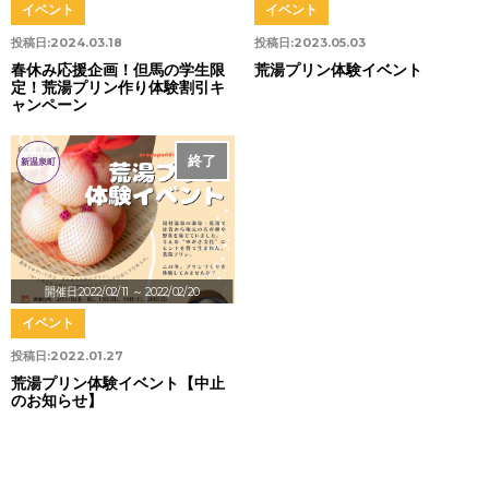
イベント
イベント
投稿日:
2024.03.18
投稿日:
2023.05.03
春休み応援企画！但馬の学生限
荒湯プリン体験イベント
定！荒湯プリン作り体験割引キ
ャンペーン
終了
中止
新温泉町
開催日:2022/02/11
～ 2022/02/20
イベント
投稿日:
2022.01.27
荒湯プリン体験イベント【中止
のお知らせ】