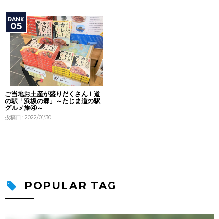
ご当地お土産が盛りだくさん！道
の駅「浜坂の郷」～たじま道の駅
グルメ旅④～
投稿日 : 2022/01/30
POPULAR TAG