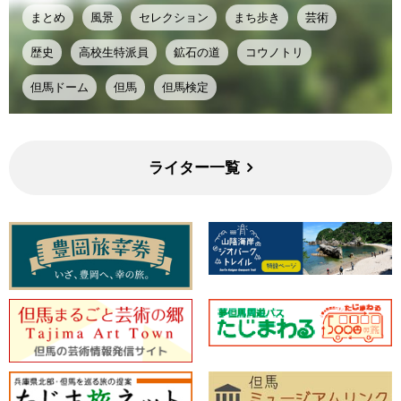
まとめ
風景
セレクション
まち歩き
芸術
歴史
高校生特派員
鉱石の道
コウノトリ
但馬ドーム
但馬
但馬検定
ライター一覧