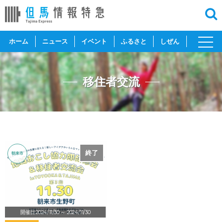
toggl
ホーム
ニュース
イベント
ふるさと
しぜん
navig
移住者交流
終了
朝来市
開催日:2024/11/30
～ 2024/11/30