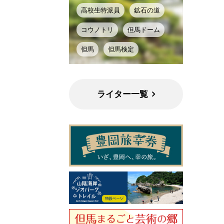
高校生特派員
鉱石の道
コウノトリ
但馬ドーム
但馬
但馬検定
ライター一覧