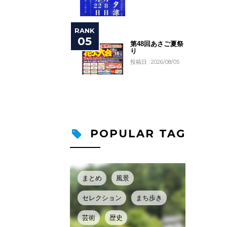
第48回あさご夏祭
り
投稿日 : 2026/08/05
POPULAR TAG
まとめ
風景
セレクション
まち歩き
芸術
歴史