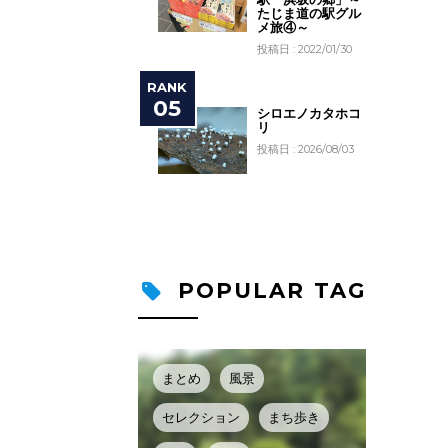
たじま道の駅グル
メ旅④～
投稿日 : 2022/01/30
シロエノカタホコ
リ
投稿日 : 2026/08/03
POPULAR TAG
まとめ
風景
セレクション
まち歩き