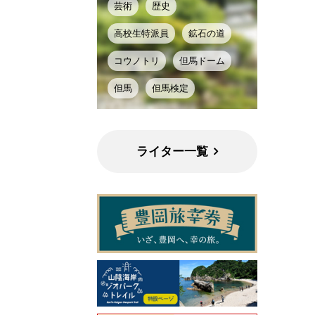
芸術
歴史
高校生特派員
鉱石の道
コウノトリ
但馬ドーム
但馬
但馬検定
ライター一覧