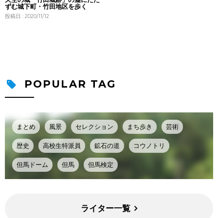
ずむ城下町・竹田地区を歩く
投稿日 : 2020/11/12
POPULAR TAG
まとめ
風景
セレクション
まち歩き
芸術
歴史
高校生特派員
鉱石の道
コウノトリ
但馬ドーム
但馬
但馬検定
ライター一覧