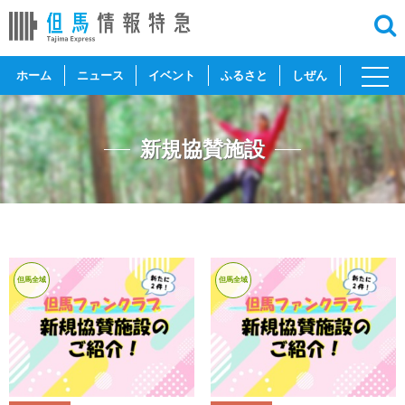
toggl
ホーム
ニュース
イベント
ふるさと
しぜん
navig
新規協賛施設
但馬全域
但馬全域