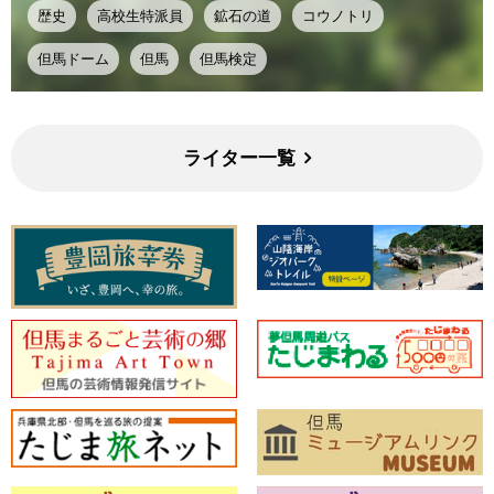
歴史
高校生特派員
鉱石の道
コウノトリ
但馬ドーム
但馬
但馬検定
ライター一覧