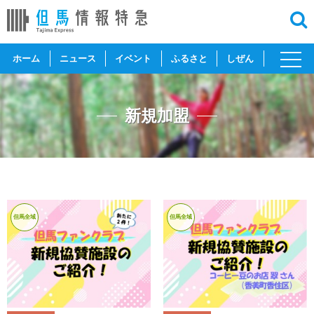
toggl
ホーム
ニュース
イベント
ふるさと
しぜん
navig
新規加盟
但馬全域
但馬全域