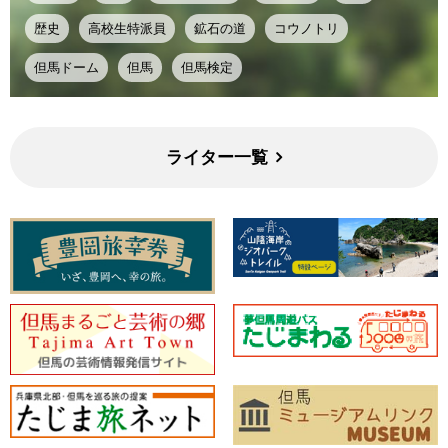
歴史
高校生特派員
鉱石の道
コウノトリ
但馬ドーム
但馬
但馬検定
ライター一覧