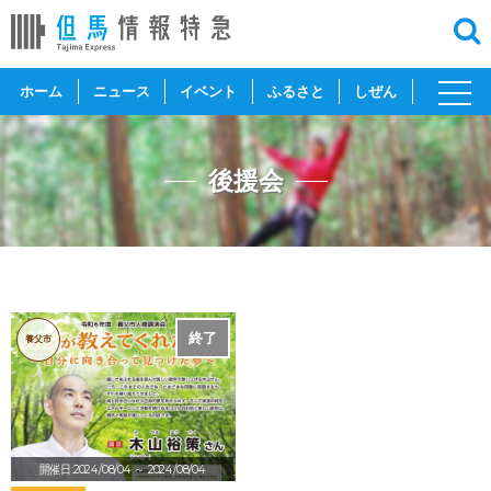
toggl
ホーム
ニュース
イベント
ふるさと
しぜん
navig
後援会
終了
養父市
開催日:2024/08/04
～ 2024/08/04