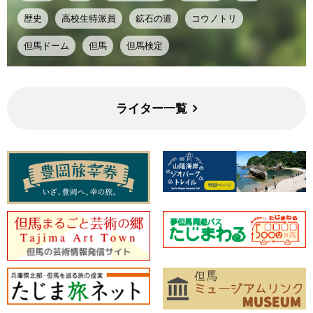
歴史
高校生特派員
鉱石の道
コウノトリ
但馬ドーム
但馬
但馬検定
ライター一覧