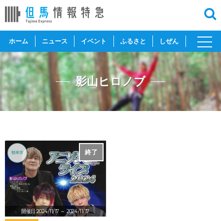
toggl
ホーム
ニュース
イベント
ふるさと
しぜん
navig
影山ヒロノブ
終了
朝来市
開催日:2024/11/17
～ 2024/11/17