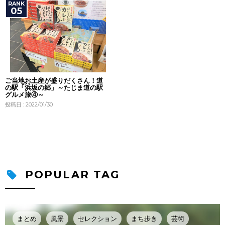
ご当地お土産が盛りだくさん！道
の駅「浜坂の郷」～たじま道の駅
グルメ旅④～
投稿日 : 2022/01/30
POPULAR TAG
まとめ
風景
セレクション
まち歩き
芸術