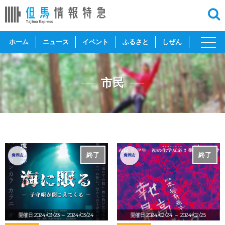
toggl
ホーム
ニュース
イベント
ふるさと
しぜん
navig
市民
終了
終了
豊岡市
豊岡市
開催日:2024/03/23
～ 2024/03/24
開催日:2024/02/24
～ 2024/02/25