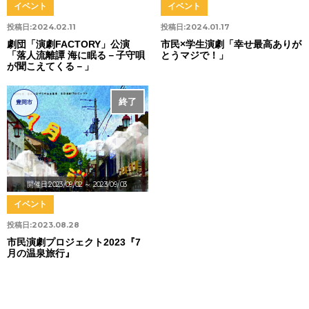
イベント
イベント
投稿日:
2024.02.11
投稿日:
2024.01.17
劇団「演劇FACTORY」公演
市民×学生演劇「幸せ最高ありが
「落人流離譚 海に眠る－子守唄
とうマジで！」
が聞こえてくる－」
終了
豊岡市
開催日:2023/09/02
～ 2023/09/03
イベント
投稿日:
2023.08.28
市民演劇プロジェクト2023『7
月の温泉旅行』