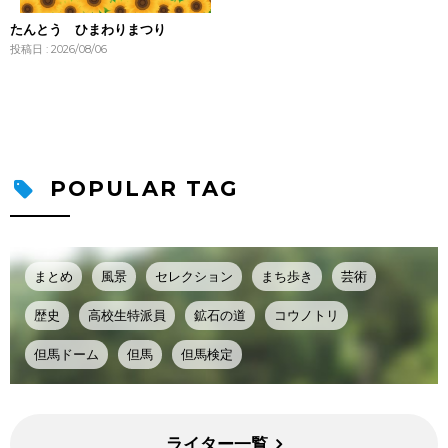
たんとう ひまわりまつり
投稿日 : 2026/08/06
POPULAR TAG
まとめ
風景
セレクション
まち歩き
芸術
歴史
高校生特派員
鉱石の道
コウノトリ
但馬ドーム
但馬
但馬検定
ライター一覧