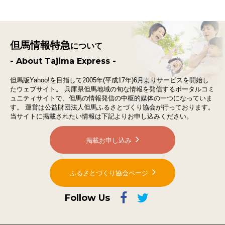
但馬情報特急
について
- About Tajima Express -
但馬版Yahoo!を目指して2005年(平成17年)6月よりサービスを開始し
たウェブサイト。
兵庫県但馬地域の旬な情報を発信するポータルコミ
ュニティサイトで、
但馬の情報発信の中枢的媒体の一つになっていま
す。
運営は公益財団法人但馬ふるさとづくり協会が行っております。
当サイトに掲載されたい情報は下記よりお申し込みください。
掲載お申し込み
ふるさとづくり協会ページ
Follow Us